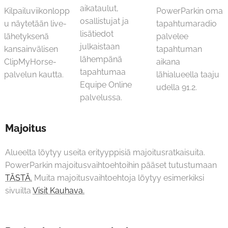
aikataulut,
Kilpailuviikonlopp
PowerParkin oma
osallistujat ja
u näytetään live-
tapahtumaradio
lisätiedot
lähetyksenä
palvelee
julkaistaan
kansainvälisen
tapahtuman
lähempänä
ClipMyHorse-
aikana
tapahtumaa
palvelun kautta.
lähialueella taaju
Equipe Online
udella 91.2.
palvelussa.
Majoitus
Alueelta löytyy useita erityyppisiä majoitusratkaisuita.
PowerParkin majoitusvaihtoehtoihin pääset tutustumaan
TÄSTÄ.
Muita majoitusvaihtoehtoja löytyy esimerkiksi
sivuilta
Visit Kauhava.