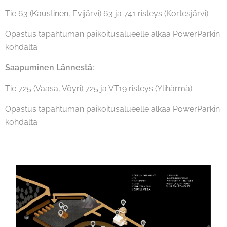
Tie 63 (Kaustinen, Evijärvi) 63 ja 741 risteys (Kortesjärvi)
Opastus tapahtuman paikoitusalueelle alkaa PowerParkin
kohdalta
Saapuminen Lännestä:
Tie 725 (Vaasa, Vöyri) 725 ja VT19 risteys (Ylihärmä)
Opastus tapahtuman paikoitusalueelle alkaa PowerParkin
kohdalta