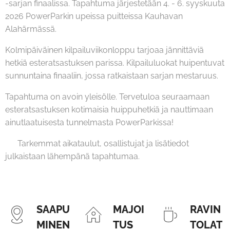
-sarjan finaalissa. Tapahtuma järjestetään 4. - 6. syyskuuta
2026 PowerParkin upeissa puitteissa Kauhavan
Alahärmässä.
Kolmipäiväinen kilpailuviikonloppu tarjoaa jännittäviä
hetkiä esteratsastuksen parissa. Kilpailuluokat huipentuvat
sunnuntaina finaaliin, jossa ratkaistaan sarjan mestaruus.
Tapahtuma on avoin yleisölle. Tervetuloa seuraamaan
esteratsastuksen kotimaisia huippuhetkiä ja nauttimaan
ainutlaatuisesta tunnelmasta PowerParkissa!
📌 Tarkemmat aikataulut, osallistujat ja lisätiedot
julkaistaan lähempänä tapahtumaa.
SAAPU
MAJOI
RAVIN
MINEN
TUS
TOLAT