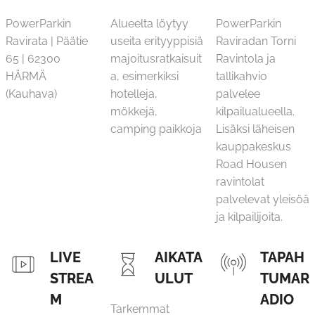
PowerParkin
Alueelta löytyy
PowerParkin
Ravirata | Päätie
useita erityyppisiä
Raviradan Torni
65 | 62300
majoitusratkaisuit
Ravintola ja
HÄRMÄ
a, esimerkiksi
tallikahvio
(Kauhava)
hotelleja,
palvelee
mökkejä,
kilpailualueella.
camping paikkoja
Lisäksi läheisen
kauppakeskus
Road Housen
ravintolat
palvelevat yleisöä
ja kilpailijoita.
LIVE
AIKATA
TAPAH
STREA
ULUT
TUMAR
M
ADIO
Tarkemmat