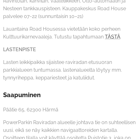
Ravintolan, kahvilan, vaateliikkeen, Otto-automaatin ja
Nesteen tankkauspisteen. Kauppakeskus Road House
palvelee 07-22 (sunnuntaisin 10–21)
Lauantaina Road Housessa vietetään koko perheen
Kulttuurikarnevaaleja. Tutustu tapahtumaan
TÄSTÄ
LASTENPISTE
Lasten leikkipaikka sijaistee raviradan etusuoran
parkkialueen tuntumassa. lastenalueelta löytyy mm.
tynnyriheppa, keppariesteet ja katuliidut.
Saapuminen
Päätie 65, 62300 Härmä
PowerParkin Raviradan alueelle johtava tie on suhteellisen
uusi, eikä se näy kaikkien navigaattoreiden kartalla.
Osoitteen tilalla voit käyttää osoitetta Puistotie 3, joka on